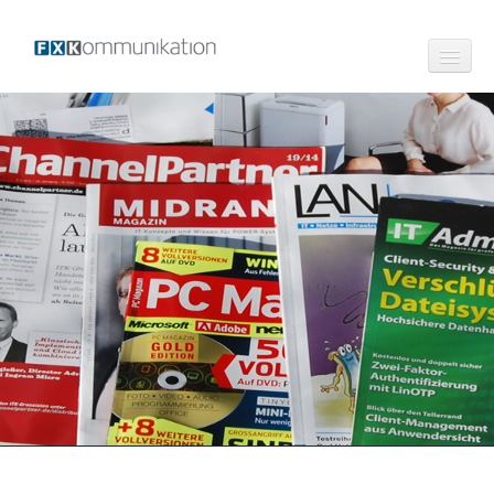
Profil
Leistungen
Texte für Broschüren Newsletter Webseiten
Versand von Pressemitteilungen
IT-Kompetenz
Referenzen
FAQ
Kontakt