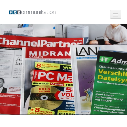
Profil
Leistungen
Texte für Broschüren Newsletter Webseiten
Versand von Pressemitteilungen
IT-Kompetenz
Referenzen
FAQ
Kontakt